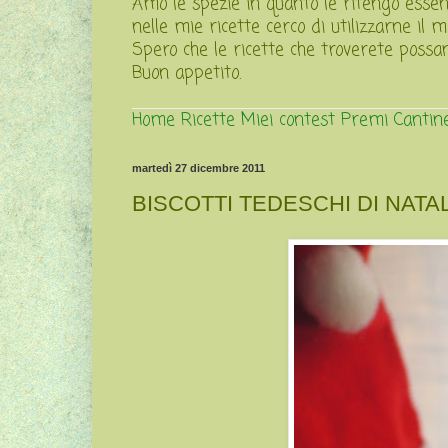
Amo le spezie in quanto le ritengo essenz
nelle mie ricette cerco di utilizzarne il m
Spero che le ricette che troverete possano
Buon appetito.
Home
Ricette
Miei contest
Premi
Cantin
martedì 27 dicembre 2011
BISCOTTI TEDESCHI DI NATA