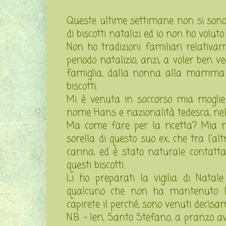
Queste ultime settimane non si sono 
di biscotti natalizi ed io non ho volu
Non ho tradizioni familiari relativam
periodo natalizio, anzi, a voler ben v
famiglia, dalla nonna alla mamma p
biscotti.
Mi è venuta in soccorso mia mogl
nome Hans e nazionalità tedesca, nel p
Ma come fare per la ricetta? Mia m
sorella di questo suo ex, che tra l'
carina, ed è stato naturale contatt
questi biscotti.
Li ho preparati la vigilia di Natal
qualcuno che non ha mantenuto la
capirete il perché, sono venuti decis
N.B. - Ieri, Santo Stefano, a pranz