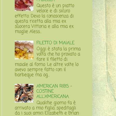
Questo è un piatto
veloce e di sicuro
effetto. Devo la conoscenza di
questa ricetta alla mia ex
suocera Vittoria e alla mia ex
moglie Aless...
FILETTO DI MAIALE
Oggi è stata la prima
volta che ho provato a
fare il filetto di
maiale al forno. Le altre volte lo
avevo sempre fatto con il
barbeque ma og...
AMERICAN RIBS -
COSTINE
ALL'AMERICANA
Qualche giorno fa è
arrivato a mio figlio, speditagli
da i suoi amici Elizabeth e Brian