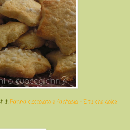
st di
Panna cioccolato e fantasia - E tu che dolce