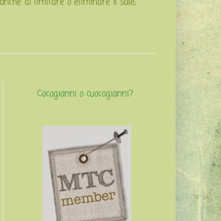
nche di limitare o eliminare il sale;
Cocogianni o cuocogianni?