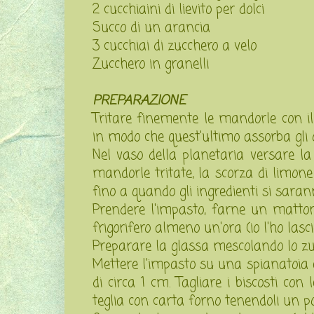
2 cucchiaini di lievito per dolci
Succo di un arancia
3 cucchiai di zucchero a velo
Zucchero in granelli
PREPARAZIONE
Tritare finemente le mandorle con il
in modo che quest'ultimo assorba gli ol
Nel vaso della planetaria versare la fa
mandorle tritate, la scorza di limone
fino a quando gli ingredienti si sar
Prendere l'impasto, farne un mattonci
frigorifero almeno un'ora (io l'ho lasci
Preparare la glassa mescolando lo zuc
Mettere l'impasto su una spianatoia e
di circa 1 cm. Tagliare i biscosti co
teglia con carta forno tenendoli un po' 