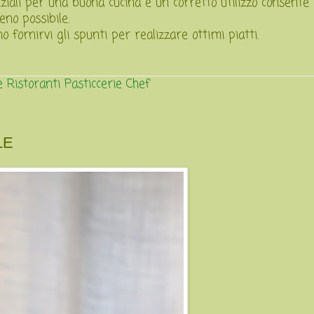
iali per una buona cucina e un corretto utilizzo consente a
eno possibile.
 fornirvi gli spunti per realizzare ottimi piatti.
e
Ristoranti
Pasticcerie
Chef
LE